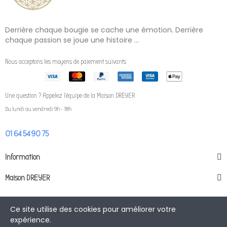
Derrière chaque bougie se cache une émotion. Derrière
chaque passion se joue une histoire ...
Nous acceptons les moyens de paiement suivants
Une question ? Appelez l'équipe de la Maison DREYER
Du lundi au vendredi 9h - 18h
01 64 54 90 75
Information
Maison DREYER
Ce site utilise des cookies pour améliorer votre
Copyright © 2023 Maison DREYER - Tous droits réservés - Site
expérience.